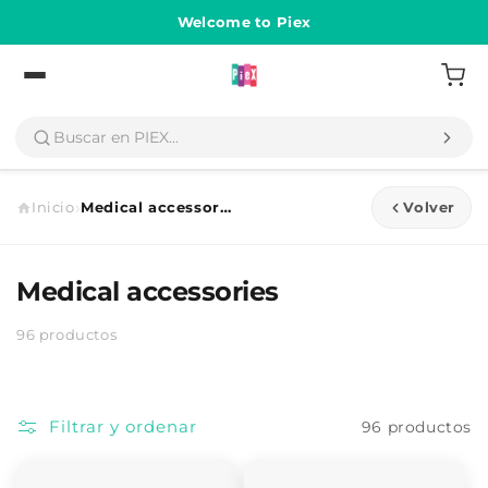
Ir
directamente
Welcome to Piex
al contenido
Volver
›
Inicio
Medical accessories
Volver
Medical accessories
96 productos
Filtrar y ordenar
96 productos