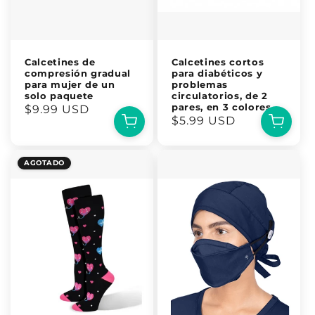
Calcetines de
Calcetines cortos
compresión gradual
para diabéticos y
para mujer de un
problemas
solo paquete
circulatorios, de 2
pares, en 3 colores
Precio
$9.99 USD
Precio
$5.99 USD
habitual
habitual
AGOTADO