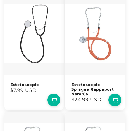
Estetoscopio
Estetoscopio
Sprague Rappaport
Precio
$7.99 USD
Naranja
habitual
Precio
$24.99 USD
habitual