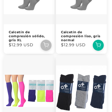
Calcetín de
Calcetín de
compresión sólido,
compresión liso, gris
gris XL
normal
Precio
$12.99 USD
Precio
$12.99 USD
habitual
habitual