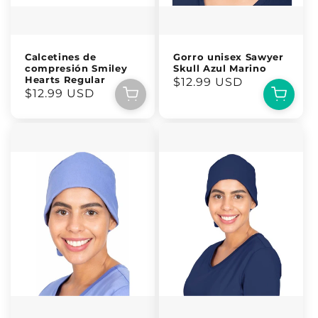
Calcetines de
Gorro unisex Sawyer
compresión Smiley
Skull Azul Marino
Hearts Regular
Precio
$12.99 USD
Precio
$12.99 USD
habitual
habitual