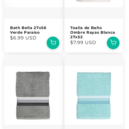
Bath Bella 27x56
Toalla de Baño
Verde Paraíso
Ombre Rayas Blanca
27x52
Precio
$6.99 USD
Precio
$7.99 USD
habitual
habitual