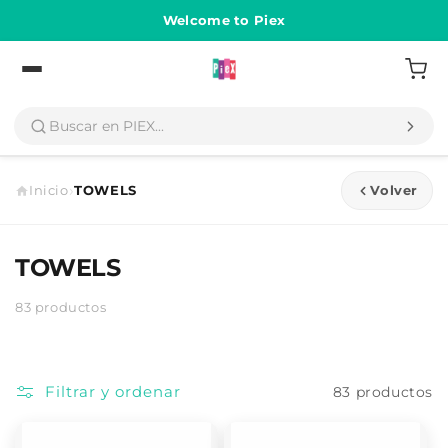
Ir
directamente
Welcome to Piex
al contenido
Volver
›
Inicio
TOWELS
Volver
TOWELS
83 productos
Filtrar y ordenar
83 productos