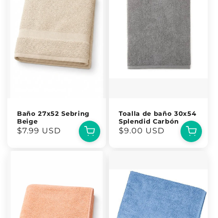
Baño 27x52 Sebring
Toalla de baño 30x54
Beige
Splendid Carbón
Precio
$7.99 USD
Precio
$9.00 USD
habitual
habitual