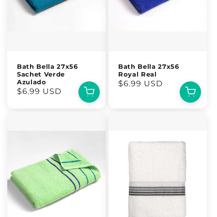
Bath Bella 27x56
Bath Bella 27x56
Sachet Verde
Royal Real
Azulado
Precio
$6.99 USD
Precio
$6.99 USD
habitual
habitual