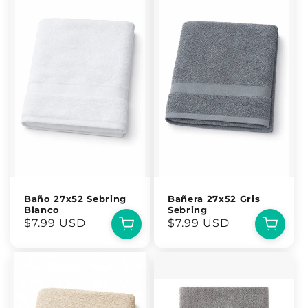
Baño 27x52 Sebring
Bañera 27x52 Gris
Blanco
Sebring
Precio
$7.99 USD
Precio
$7.99 USD
habitual
habitual