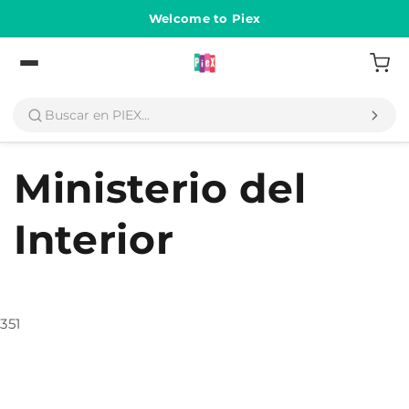
Ir
directamente
Welcome to Piex
al contenido
Volver
Ministerio del
Interior
351