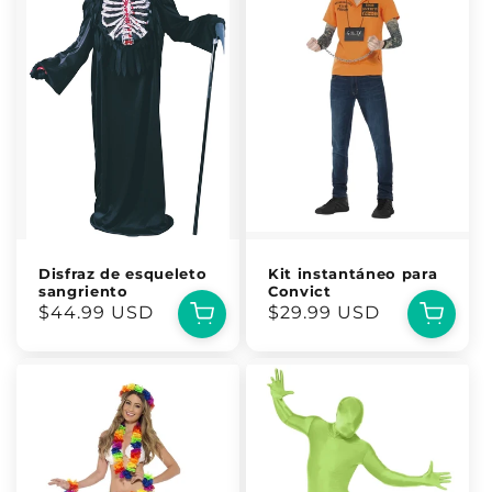
Disfraz de esqueleto
Kit instantáneo para
sangriento
Convict
Precio
$44.99 USD
Precio
$29.99 USD
habitual
habitual