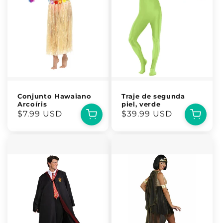
Conjunto Hawaiano
Traje de segunda
Arcoíris
piel, verde
Precio
$7.99 USD
Precio
$39.99 USD
habitual
habitual