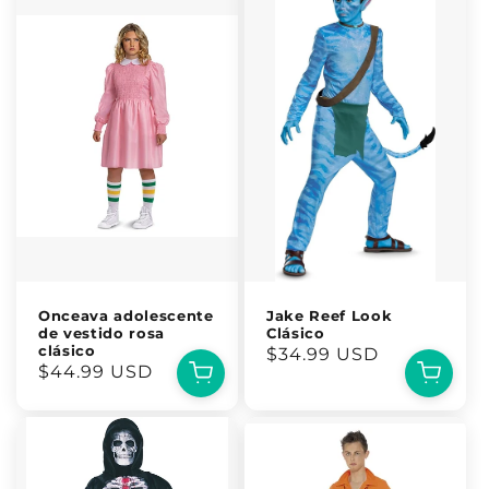
Onceava adolescente
Jake Reef Look
de vestido rosa
Clásico
clásico
Precio
$34.99 USD
Precio
$44.99 USD
habitual
habitual