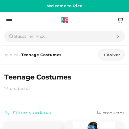
Ir
directamente
Welcome to Piex
al contenido
Volver
›
Inicio
Teenage Costumes
Volver
Teenage Costumes
14 productos
Filtrar y ordenar
14 productos