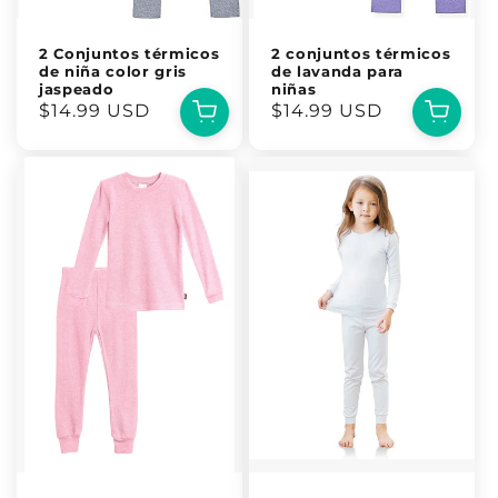
2 Conjuntos térmicos
2 conjuntos térmicos
de niña color gris
de lavanda para
jaspeado
niñas
Precio
$14.99 USD
Precio
$14.99 USD
habitual
habitual