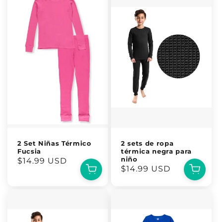
2 Set Niñas Térmico
2 sets de ropa
Fucsia
térmica negra para
niño
Precio
$14.99 USD
Precio
$14.99 USD
habitual
habitual