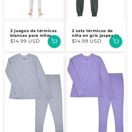
2 juegos de térmicas
2 sets térmicos de
blancas para niñas
niña en gris jaspeado
Precio
$14.99 USD
Precio
$14.99 USD
habitual
habitual