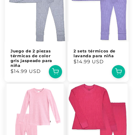
Juego de 2 piezas
2 sets térmicos de
térmicas de color
lavanda para niña
gris jaspeado para
Precio
$14.99 USD
niña
habitual
Precio
$14.99 USD
habitual