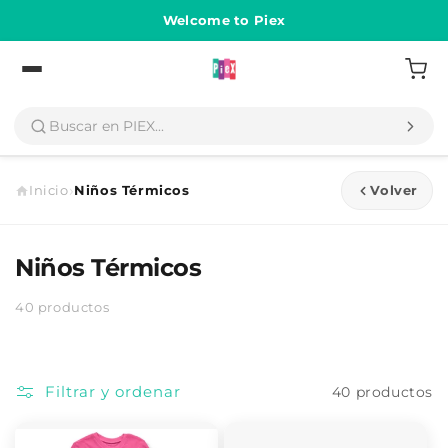
Ir
directamente
Welcome to Piex
al contenido
Volver
›
Inicio
Niños Térmicos
Volver
Niños Térmicos
40 productos
Filtrar y ordenar
40 productos