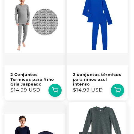
2 Conjuntos
2 conjuntos térmicos
Térmicos para Niño
para niños azul
Gris Jaspeado
intenso
Precio
$14.99 USD
Precio
$14.99 USD
habitual
habitual