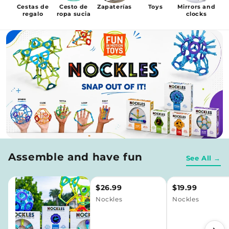
Cestas de
Cesto de
Zapaterías
Toys
Mirrors and
regalo
ropa sucia
clocks
Assemble and have fun
See All →
$26.99
$19.99
Nockles
Nockles