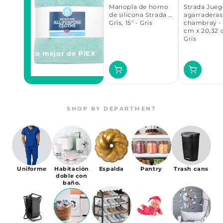
Manopla de horno
Strada Jueg
de silicona Strada -
agarraderas
Gris, 15" - Gris
chambray - 
cm x 20,32 
Gris
Lo mejor de PIEX
Añadir
Añadir
See All →
al
al
carrito
carrito
SHOP BY DEPARTMENT
Uniforme
Habitación
Espalda
Pantry
Trash cans
doble con
baño.