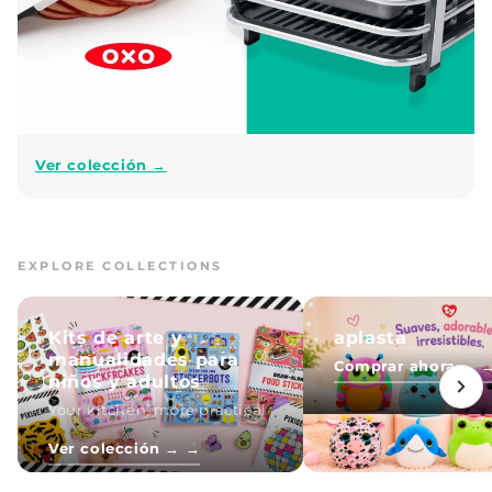
Ver colección →
EXPLORE COLLECTIONS
Kits de arte y
aplasta
manualidades para
Comprar ahora → 
niños y adultos
Your kitchen, more practical
Ver colección → →