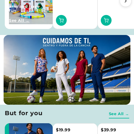
arm and have
fun
Añadir
Añadir
See All →
al
al
carrito
carrito
But for you
See All →
$19.99
$39.99