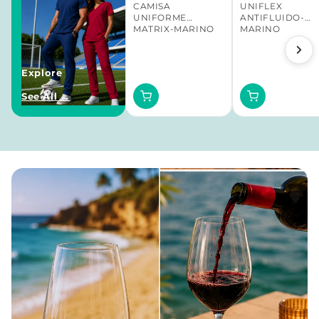
CAMISA
UNIFLEX
UNIFORME
ANTIFLUIDO-
MATRIX-MARINO
MARINO
Explore
Añadir
Añadir
See All →
al
al
carrito
carrito