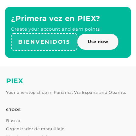
¿Primera vez en PIEX?
Create your account and earn points
BIENVENIDO15
Use now
PIEX
Your one-stop shop in Panama. Via Espana and Obarrio.
STORE
Buscar
Organizador de maquillaje