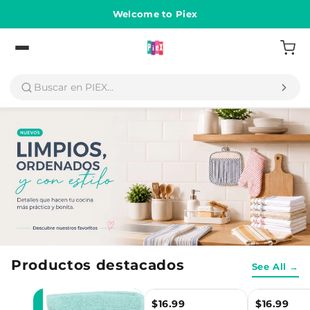
Ir
directamente
Welcome to Piex
al contenido
Volver
Productos destacados
See All →
$16.99
$16.99