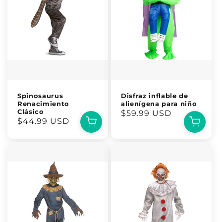
Spinosaurus
Disfraz inflable de
Renacimiento
alienígena para niño
Clásico
Precio
$59.99 USD
Precio
$44.99 USD
habitual
habitual