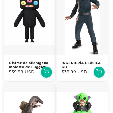
Disfraz de alienígena
INGENIERÍA CLÁSICA
molesto de Fuggler
GB
Precio
$59.99 USD
Precio
$39.99 USD
habitual
habitual