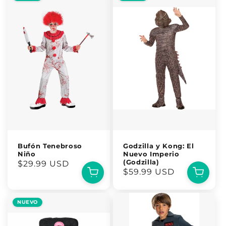
Bufón Tenebroso
Godzilla y Kong: El
Niño
Nuevo Imperio
(Godzilla)
Precio
$29.99 USD
Precio
$59.99 USD
habitual
habitual
NUEVO