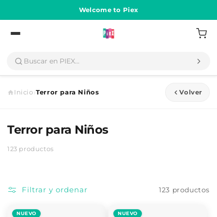
Ir
directamente
Welcome to Piex
al contenido
Volver
›
Inicio
Terror para Niños
Volver
Terror para Niños
123 productos
Filtrar y ordenar
123 productos
NUEVO
NUEVO