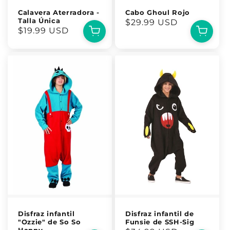
Calavera Aterradora -
Cabo Ghoul Rojo
Talla Única
Precio
$29.99 USD
Precio
$19.99 USD
habitual
habitual
Disfraz infantil
Disfraz infantil de
"Ozzie" de So So
Funsie de SSH-Sig