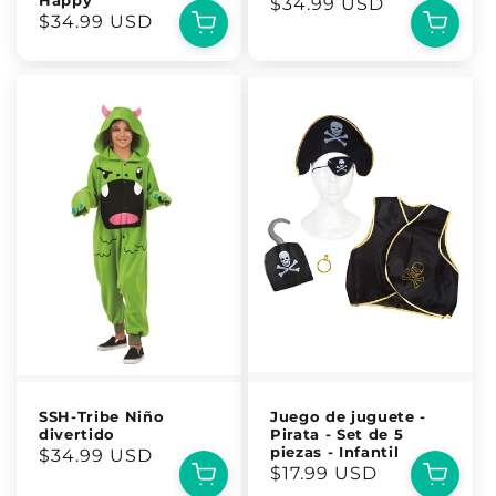
Happy
Precio
$34.99 USD
Precio
$34.99 USD
habitual
habitual
SSH-Tribe Niño
Juego de juguete -
divertido
Pirata - Set de 5
piezas - Infantil
Precio
$34.99 USD
Precio
$17.99 USD
habitual