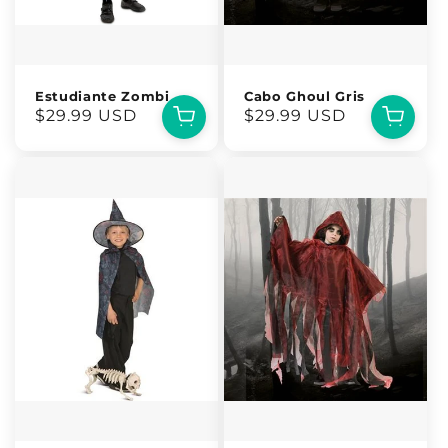
Estudiante Zombi
Cabo Ghoul Gris
Precio
$29.99 USD
Precio
$29.99 USD
habitual
habitual