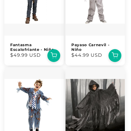
Fantasma
Payaso Carnevil -
Escalofriante - Niño
Niño
Precio
$49.99 USD
Precio
$44.99 USD
habitual
habitual