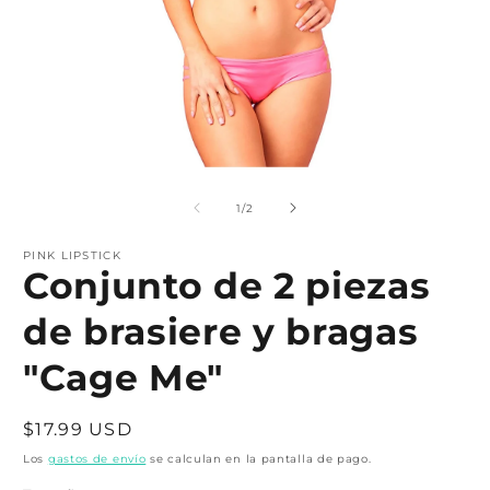
Abrir
A
elemento
e
multimedia
m
de
1
/
2
1
2
en
e
una
PINK LIPSTICK
u
Conjunto de 2 piezas
ventana
v
modal
m
de brasiere y bragas
"Cage Me"
Precio
$17.99 USD
habitual
Los
gastos de envío
se calculan en la pantalla de pago.