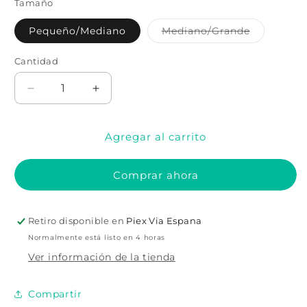
Tamaño
Variante
Pequeño/Mediano
Mediano/Grande
agotada
o
no
Cantidad
Cantidad
disponible
Reducir
Aumentar
cantidad
cantidad
para
para
Agregar al carrito
Conjunto
Conjunto
de
de
2
2
Comprar ahora
piezas
piezas
de
de
brasiere
brasiere
Retiro disponible en
Piex Via Espana
y
y
bragas
bragas
Normalmente está listo en 4 horas
&quot;Cage
&quot;Cage
Ver información de la tienda
Me&quot;
Me&quot;
Compartir