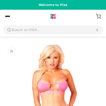
Ir
directamente
Welcome to Piex
al contenido
Volver
Ir
directamente
a la
información
del producto