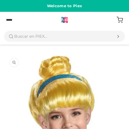
Ir
directamente
Welcome to Piex
al contenido
Volver
Ir
directamente
a la
información
del producto