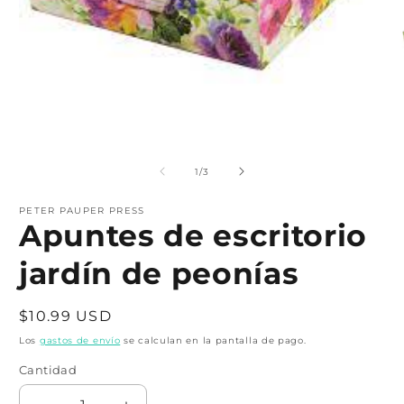
Abrir
A
elemento
e
multimedia
m
de
1
/
3
1
2
en
e
una
PETER PAUPER PRESS
u
Apuntes de escritorio
ventana
v
modal
m
jardín de peonías
Precio
$10.99 USD
habitual
Los
gastos de envío
se calculan en la pantalla de pago.
Cantidad
Cantidad