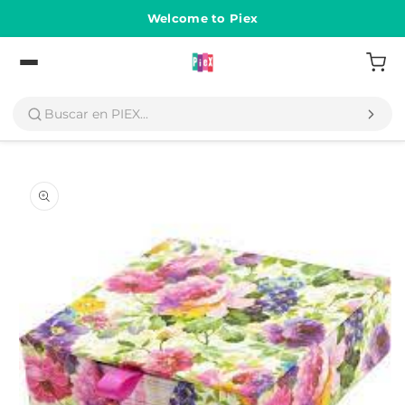
Ir
directamente
Welcome to Piex
al contenido
Volver
Ir
directamente
a la
información
del producto