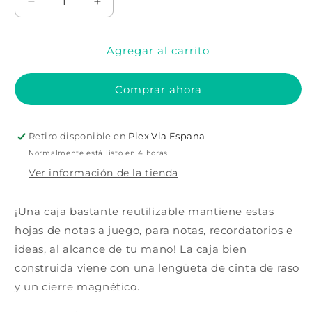
Reducir
Aumentar
cantidad
cantidad
para
para
Agregar al carrito
Apuntes
Apuntes
de
de
escritorio
escritorio
Comprar ahora
jardín
jardín
de
de
peonías
peonías
Retiro disponible en
Piex Via Espana
Normalmente está listo en 4 horas
Ver información de la tienda
¡Una caja bastante reutilizable mantiene estas
hojas de notas a juego, para notas, recordatorios e
ideas, al alcance de tu mano! La caja bien
construida viene con una lengüeta de cinta de raso
y un cierre magnético.