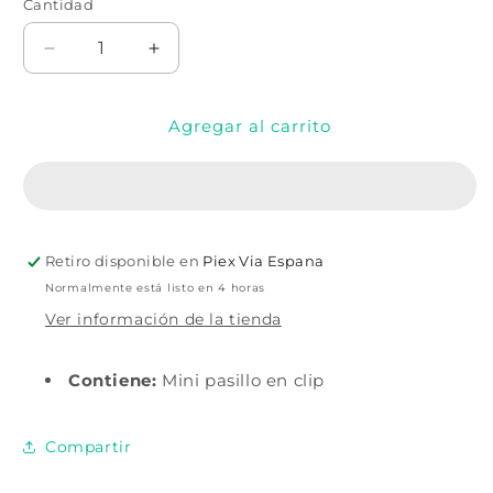
Cantidad
Cantidad
Reducir
Aumentar
cantidad
cantidad
para
para
Agregar al carrito
Mini
Mini
sombrero
sombrero
del
del
Día
Día
de
de
Muertos
Muertos
Retiro disponible en
Piex Via Espana
para
para
adulto
adulto
Normalmente está listo en 4 horas
con
con
Ver información de la tienda
calavera
calavera
Contiene:
Mini pasillo en clip
Compartir