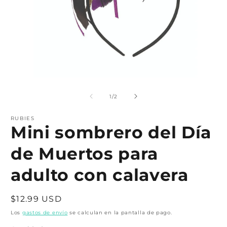
Abrir
A
elemento
e
multimedia
m
de
1
/
2
1
2
en
e
una
RUBIES
u
Mini sombrero del Día
ventana
v
modal
m
de Muertos para
adulto con calavera
Precio
$12.99 USD
habitual
Los
gastos de envío
se calculan en la pantalla de pago.