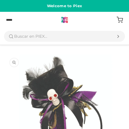
Ir
directamente
Welcome to Piex
al contenido
Volver
Ir
directamente
a la
información
del producto