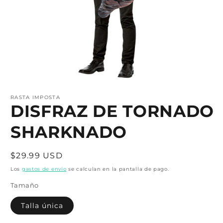
Abrir
elemento
multimedia
RASTA IMPOSTA
1
DISFRAZ DE TORNADO
en
una
SHARKNADO
ventana
modal
Precio
$29.99 USD
habitual
Los
gastos de envío
se calculan en la pantalla de pago.
Tamaño
Talla única