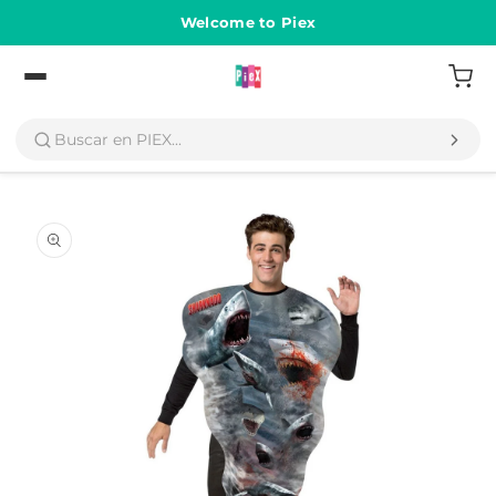
Ir
directamente
Welcome to Piex
al contenido
Volver
Ir
directamente
a la
información
del producto