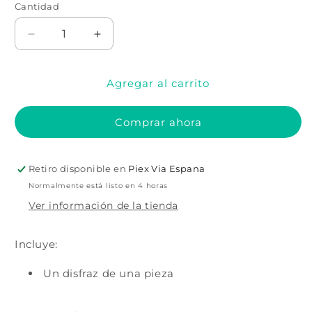
Cantidad
Cantidad
Reducir
Aumentar
cantidad
cantidad
para
para
Agregar al carrito
DISFRAZ
DISFRAZ
DE
DE
TORNADO
TORNADO
Comprar ahora
SHARKNADO
SHARKNADO
Retiro disponible en
Piex Via Espana
Normalmente está listo en 4 horas
Ver información de la tienda
Incluye:
Un disfraz de una pieza