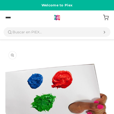
Ir
directamente
Welcome to Piex
al contenido
Volver
Ir
directamente
a la
información
del producto