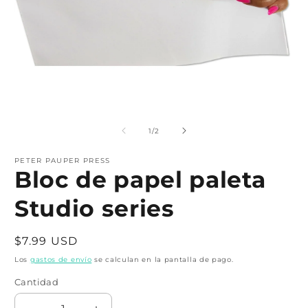
Abrir
A
elemento
e
multimedia
m
de
1
/
2
1
2
en
e
una
PETER PAUPER PRESS
u
Bloc de papel paleta
ventana
v
modal
m
Studio series
Precio
$7.99 USD
habitual
Los
gastos de envío
se calculan en la pantalla de pago.
Cantidad
Cantidad