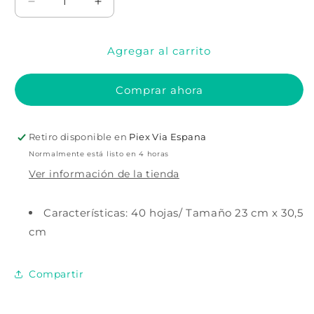
Reducir
Aumentar
cantidad
cantidad
para
para
Agregar al carrito
Bloc
Bloc
de
de
papel
papel
Comprar ahora
paleta
paleta
Studio
Studio
series
series
Retiro disponible en
Piex Via Espana
Normalmente está listo en 4 horas
Ver información de la tienda
Características: 40 hojas/ Tamaño 23 cm x 30,5
cm
Compartir