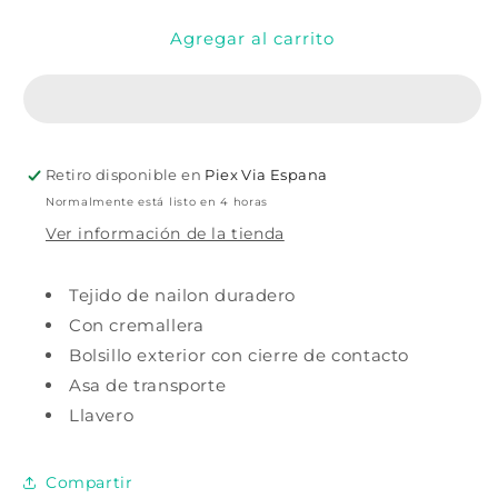
para
para
Agregar al carrito
Organizador
Organizador
con
con
cremallera
cremallera
Royal
Royal
Retiro disponible en
Piex Via Espana
Normalmente está listo en 4 horas
Ver información de la tienda
Tejido de nailon duradero
Con cremallera
Bolsillo exterior con cierre de contacto
Asa de transporte
Llavero
Compartir