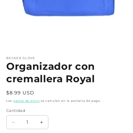
Abrir
elemento
multimedia
BECKER GLOVE
1
Organizador con
en
una
cremallera Royal
ventana
modal
Precio
$8.99 USD
habitual
Los
gastos de envío
se calculan en la pantalla de pago.
Cantidad
Cantidad
Reducir
Aumentar
cantidad
cantidad