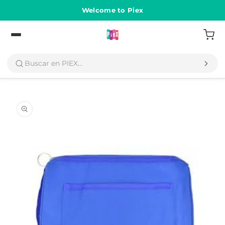
Ir
directamente
Welcome to Piex
al contenido
Volver
Ir
directamente
a la
información
del producto