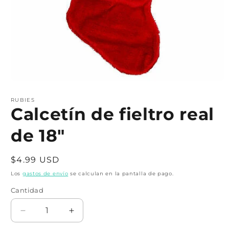
Abrir
elemento
multimedia
RUBIES
1
Calcetín de fieltro real
en
una
de 18"
ventana
modal
Precio
$4.99 USD
habitual
Los
gastos de envío
se calculan en la pantalla de pago.
Cantidad
Cantidad
Reducir
Aumentar
cantidad
cantidad