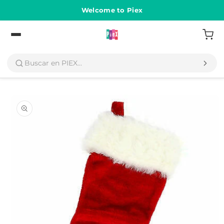
Ir
directamente
Welcome to Piex
al contenido
Volver
Ir
directamente
a la
información
del producto