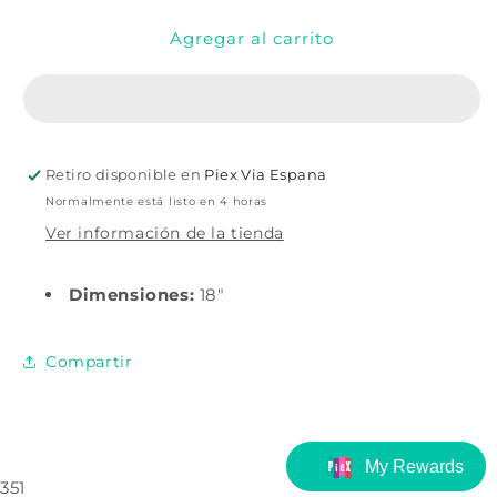
para
para
Agregar al carrito
Calcetín
Calcetín
de
de
fieltro
fieltro
real
real
de
de
18&quot;
18&quot;
Retiro disponible en
Piex Via Espana
Normalmente está listo en 4 horas
Ver información de la tienda
Dimensiones:
18"
Compartir
351