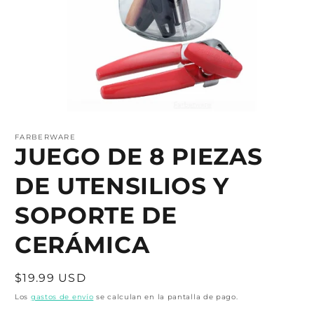
Abrir
elemento
multimedia
FARBERWARE
1
JUEGO DE 8 PIEZAS
en
una
DE UTENSILIOS Y
ventana
modal
SOPORTE DE
CERÁMICA
Precio
$19.99 USD
habitual
Los
gastos de envío
se calculan en la pantalla de pago.