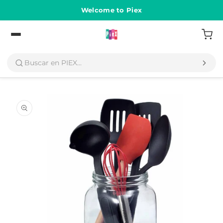
Ir
directamente
Welcome to Piex
al contenido
Volver
Ir
directamente
a la
información
del producto