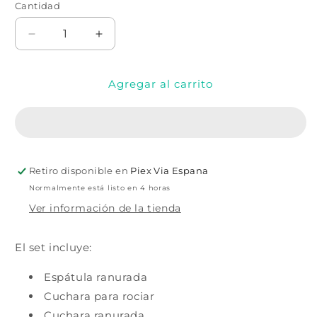
Cantidad
Cantidad
Reducir
Aumentar
cantidad
cantidad
para
para
Agregar al carrito
JUEGO
JUEGO
DE
DE
8
8
PIEZAS
PIEZAS
DE
DE
UTENSILIOS
UTENSILIOS
Retiro disponible en
Piex Via Espana
Y
Y
SOPORTE
SOPORTE
Normalmente está listo en 4 horas
DE
DE
Ver información de la tienda
CERÁMICA
CERÁMICA
El set incluye:
Espátula ranurada
Cuchara para rociar
Cuchara ranurada