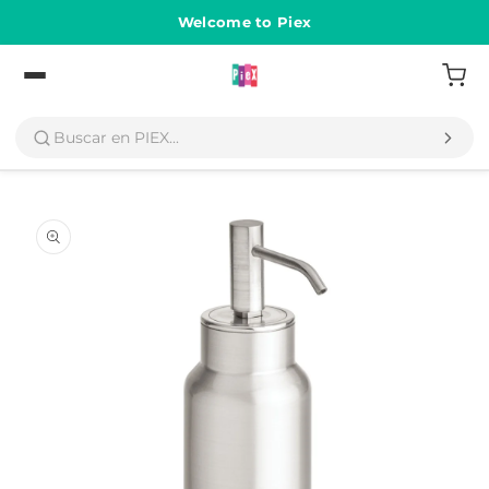
Ir
directamente
Welcome to Piex
al contenido
Volver
Ir
directamente
a la
información
del producto