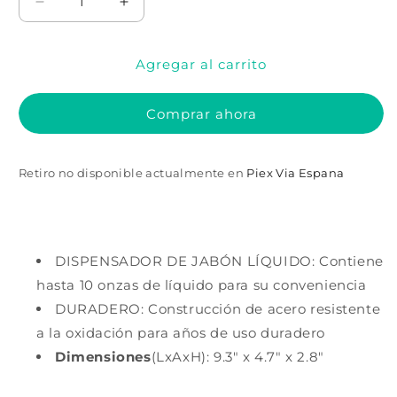
Reducir
Aumentar
cantidad
cantidad
para
para
Agregar al carrito
Soap
Soap
Dispenser
Dispenser
9.3&quot;
9.3&quot;
Comprar ahora
x
x
4.7&quot;
4.7&quot;
x
x
Retiro no disponible actualmente en
Piex Via Espana
2.8&quot;
2.8&quot;
DISPENSADOR DE JABÓN LÍQUIDO: Contiene
hasta 10 onzas de líquido para su conveniencia
DURADERO: Construcción de acero resistente
a la oxidación para años de uso duradero
Dimensiones
(LxAxH): 9.3" x 4.7" x 2.8"