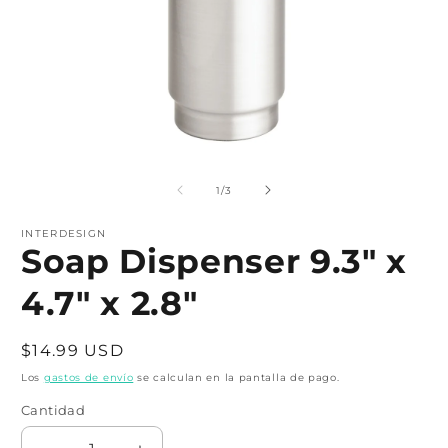
Abrir
A
elemento
e
multimedia
m
de
1
/
3
1
2
en
e
una
INTERDESIGN
u
Soap Dispenser 9.3" x
ventana
v
modal
m
4.7" x 2.8"
Precio
$14.99 USD
habitual
Los
gastos de envío
se calculan en la pantalla de pago.
Cantidad
Cantidad