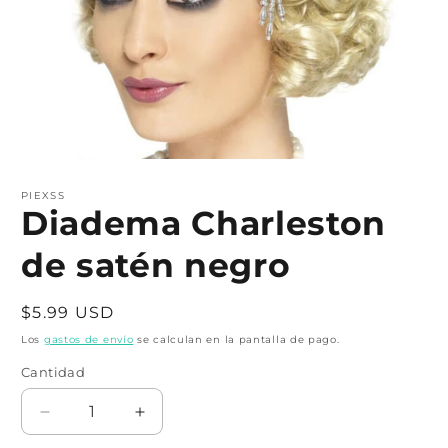
Abrir
elemento
multimedia
PIEXSS
1
Diadema Charleston
en
una
de satén negro
ventana
modal
Precio
$5.99 USD
habitual
Los
gastos de envío
se calculan en la pantalla de pago.
Cantidad
Cantidad
Reducir
Aumentar
cantidad
cantidad