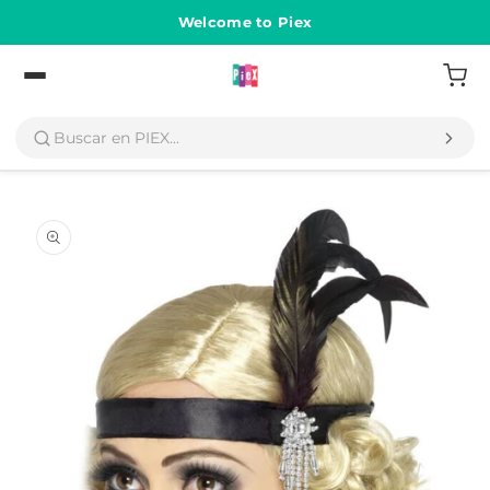
Ir
directamente
Welcome to Piex
al contenido
Volver
Ir
directamente
a la
información
del producto