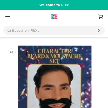
Ir
directamente
Welcome to Piex
al contenido
Volver
Ir
directamente
a la
información
del producto