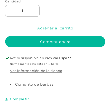
no
Cantidad
Cantidad
disponible
Reducir
Aumentar
cantidad
cantidad
para
para
Agregar al carrito
Barba
Barba
del
del
personaje
personaje
Comprar ahora
Retiro disponible en
Piex Via Espana
Normalmente está listo en 4 horas
Ver información de la tienda
Conjunto de barbas
Compartir