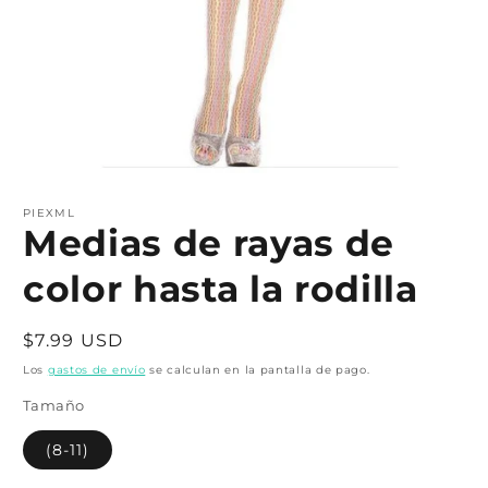
Abrir
elemento
multimedia
PIEXML
1
Medias de rayas de
en
una
color hasta la rodilla
ventana
modal
Precio
$7.99 USD
habitual
Los
gastos de envío
se calculan en la pantalla de pago.
Tamaño
(8-11)