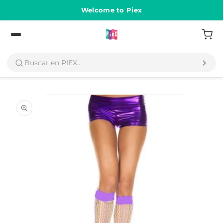
Ir
directamente
Welcome to Piex
al contenido
Volver
Ir
directamente
a la
información
del producto