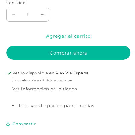
Cantidad
Cantidad
Reducir
Aumentar
cantidad
cantidad
para
para
Agregar al carrito
Medias
Medias
de
de
rayas
rayas
Comprar ahora
de
de
color
color
hasta
hasta
Retiro disponible en
Piex Via Espana
la
la
rodilla
rodilla
Normalmente está listo en 4 horas
Ver información de la tienda
Incluye: Un par de pantimedias
Compartir