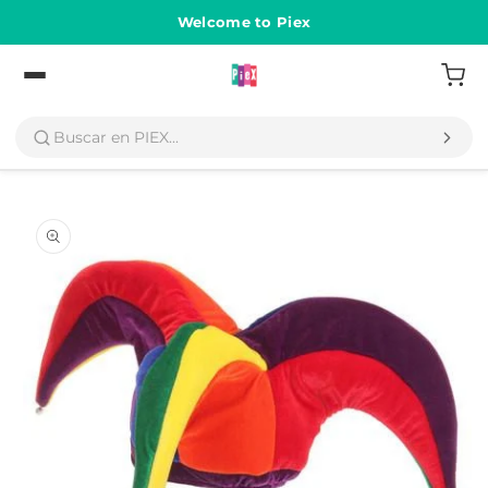
Ir
directamente
Welcome to Piex
al contenido
Volver
Ir
directamente
a la
información
del producto