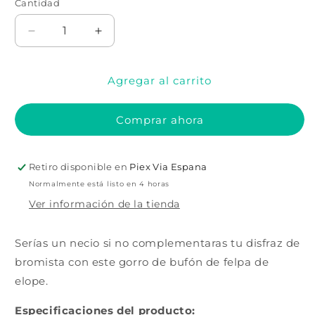
Cantidad
Cantidad
Reducir
Aumentar
cantidad
cantidad
para
para
Agregar al carrito
SOMBRERO
SOMBRERO
DE
DE
PELUCHE
PELUCHE
Comprar ahora
DE
DE
BUFÓN
BUFÓN
MULTICOLOR
MULTICOLOR
Retiro disponible en
Piex Via Espana
Normalmente está listo en 4 horas
Ver información de la tienda
Serías un necio si no complementaras tu disfraz de
bromista con este gorro de bufón de felpa de
elope.
Especificaciones del producto: