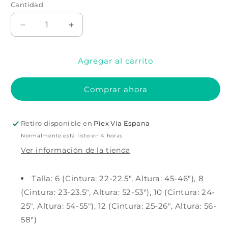
no
no
Cantidad
Cantidad
disponible
disponible
Reducir
Aumentar
cantidad
cantidad
para
para
Agregar al carrito
DISFRAZ
DISFRAZ
DE
DE
NIÑO
NIÑO
Comprar ahora
FARAÓN
FARAÓN
EGIPCIO
EGIPCIO
Retiro disponible en
Piex Via Espana
Normalmente está listo en 4 horas
Ver información de la tienda
Talla: 6 (Cintura: 22-22.5", Altura: 45-46"), 8
(Cintura: 23-23.5", Altura: 52-53"), 10 (Cintura: 24-
25", Altura: 54-55"), 12 (Cintura: 25-26", Altura: 56-
58")