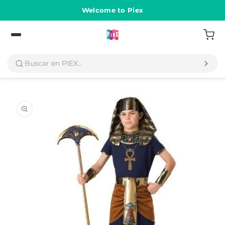
Ir
directamente
Welcome to Piex
al contenido
Volver
Ir
directamente
a la
información
del producto