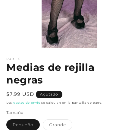
Abrir
elemento
multimedia
RUBIES
1
Medias de rejilla
en
una
negras
ventana
modal
Precio
$7.99 USD
Agotado
habitual
Los
gastos de envío
se calculan en la pantalla de pago.
Tamaño
Variante
Variante
Pequeño
Grande
agotada
agotada
o
o