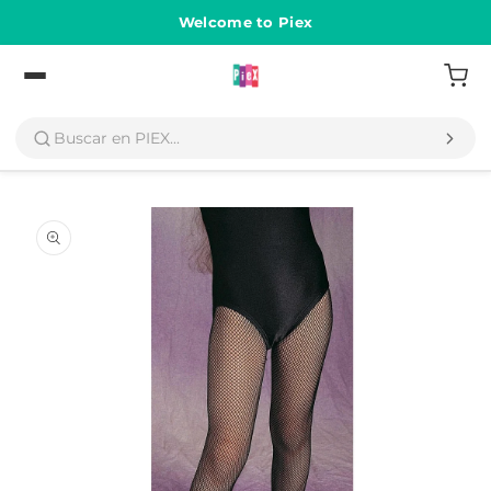
Ir
directamente
Welcome to Piex
al contenido
Volver
Ir
directamente
a la
información
del producto