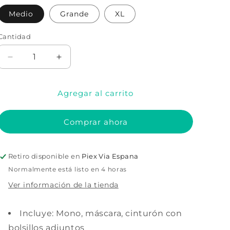
Medio
Grande
XL
Cantidad
Cantidad
Reducir
Aumentar
cantidad
cantidad
para
para
Agregar al carrito
Disfraz
Disfraz
juvenil
juvenil
de
de
Comprar ahora
Pescado
Pescado
de
de
Fortnite
Fortnite
Retiro disponible en
Piex Via Espana
Normalmente está listo en 4 horas
Ver información de la tienda
Incluye: Mono, máscara, cinturón con
bolsillos adjuntos