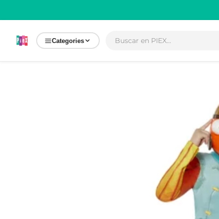
Ir
directamente
al contenido
Categories
Ir
directamente
a la
información
del producto