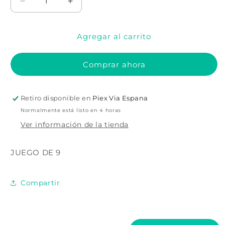
Reducir
Aumentar
cantidad
cantidad
para
para
Agregar al carrito
DECORACIÓN
DECORACIÓN
DE
DE
PARED
PARED
Comprar ahora
FLEUR
FLEUR
Retiro disponible en
Piex Via Espana
Normalmente está listo en 4 horas
Ver información de la tienda
JUEGO DE 9
Compartir