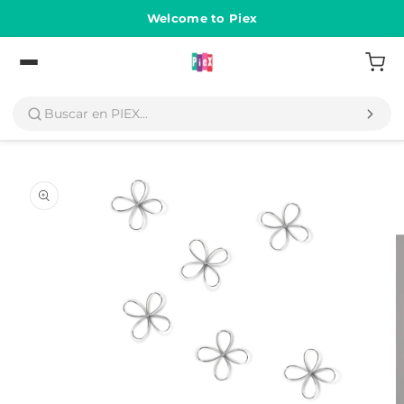
Ir
directamente
Welcome to Piex
al contenido
Volver
Ir
directamente
a la
información
del producto