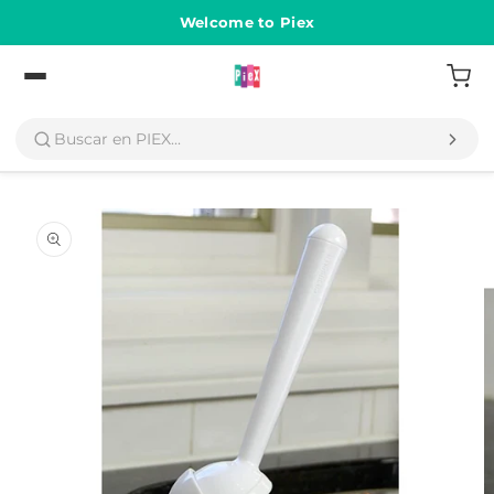
Ir
directamente
Welcome to Piex
al contenido
Volver
Ir
directamente
a la
información
del producto