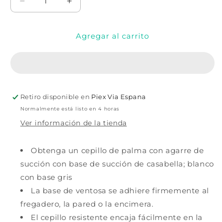
Reducir
Aumentar
cantidad
cantidad
para
para
Agregar al carrito
Cepillo
Cepillo
para
para
lavar
lavar
platos
platos
Retiro disponible en
Piex Via Espana
Normalmente está listo en 4 horas
Ver información de la tienda
Obtenga un cepillo de palma con agarre de
succión con base de succión de casabella; blanco
con base gris
La base de ventosa se adhiere firmemente al
fregadero, la pared o la encimera.
El cepillo resistente encaja fácilmente en la