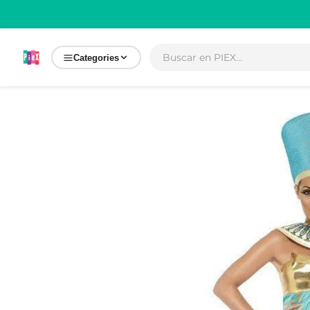
Ir
directamente
al contenido
Categories
Ir
directamente
a la
información
del producto