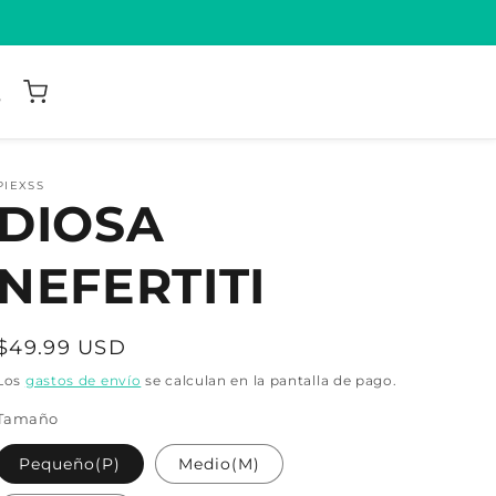
PIEXSS
DIOSA
NEFERTITI
Precio
$49.99 USD
habitual
Los
gastos de envío
se calculan en la pantalla de pago.
Tamaño
Pequeño(P)
Medio(M)