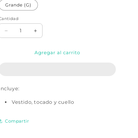
Grande (G)
Cantidad
Cantidad
Reducir
Aumentar
cantidad
cantidad
para
para
Agregar al carrito
DIOSA
DIOSA
NEFERTITI
NEFERTITI
Incluye:
Vestido, tocado y cuello
Compartir