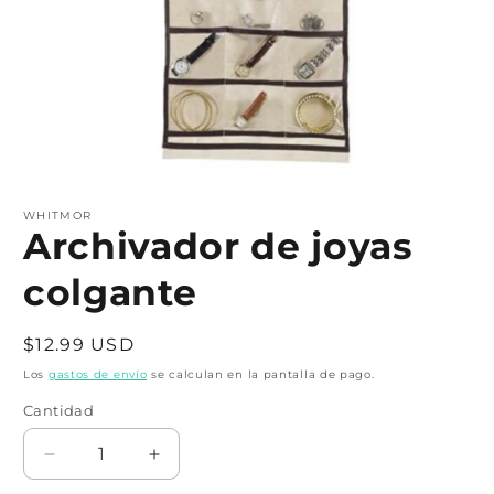
Abrir
elemento
multimedia
WHITMOR
1
Archivador de joyas
en
una
colgante
ventana
modal
Precio
$12.99 USD
habitual
Los
gastos de envío
se calculan en la pantalla de pago.
Cantidad
Cantidad
Reducir
Aumentar
cantidad
cantidad