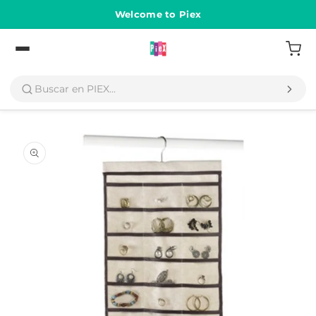
Ir
directamente
Welcome to Piex
al contenido
Volver
Ir
directamente
a la
información
del producto