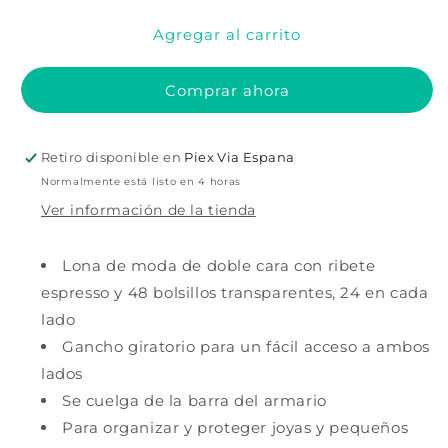
para
para
Agregar al carrito
Archivador
Archivador
de
de
joyas
joyas
Comprar ahora
colgante
colgante
Retiro disponible en
Piex Via Espana
Normalmente está listo en 4 horas
Ver información de la tienda
Lona de moda de doble cara con ribete
espresso y 48 bolsillos transparentes, 24 en cada
lado
Gancho giratorio para un fácil acceso a ambos
lados
Se cuelga de la barra del armario
Para organizar y proteger joyas y pequeños