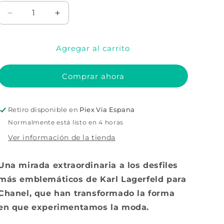
Reducir
Aumentar
cantidad
cantidad
para
para
Agregar al carrito
Lagerfeld:
Lagerfeld:
Los
Los
desfiles
desfiles
Comprar ahora
de
de
Chanel
Chanel
Retiro disponible en
Piex Via Espana
Normalmente está listo en 4 horas
Ver información de la tienda
Una mirada extraordinaria a los desfiles
más emblemáticos de Karl Lagerfeld para
Chanel, que han transformado la forma
en que experimentamos la moda.