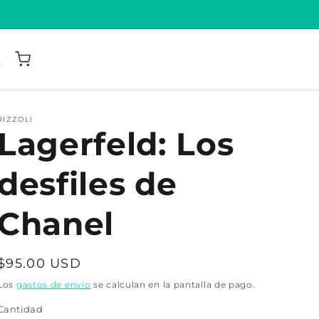
RIZZOLI
Lagerfeld: Los
desfiles de
Chanel
Precio
$95.00 USD
habitual
Los
gastos de envío
se calculan en la pantalla de pago.
Cantidad
Cantidad