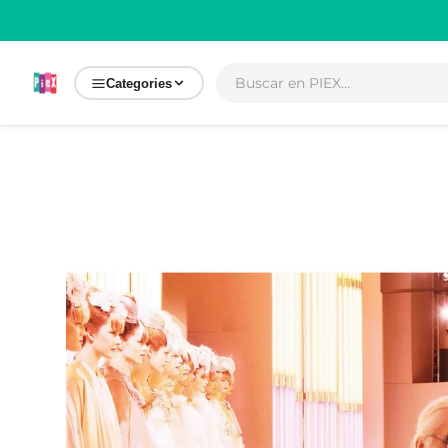
Ir
directamente
al contenido
Categories
Ir
directamente
a la
información
del producto