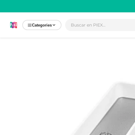
Ir
directamente
al contenido
Categories
Ir
directamente
a la
información
del producto