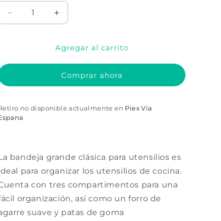
Reducir
Aumentar
cantidad
cantidad
para
para
Agregar al carrito
Bandeja
Bandeja
Grande
Grande
para
para
Comprar ahora
Utensilios
Utensilios
Blanca
Blanca
Retiro no disponible actualmente en
Piex Via
Espana
La bandeja grande clásica para utensilios es
ideal para organizar los utensilios de cocina.
Cuenta con tres compartimentos para una
fácil organización, así como un forro de
agarre suave y patas de goma