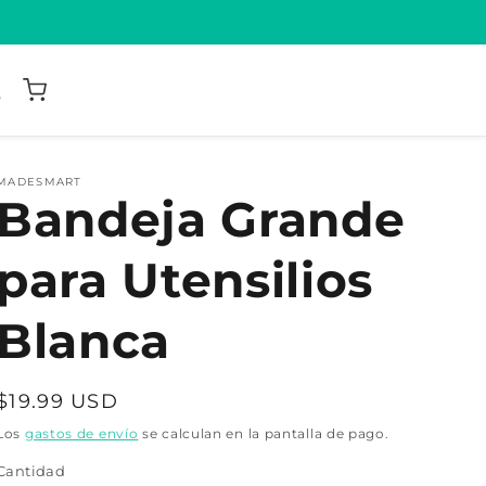
MADESMART
Bandeja Grande
para Utensilios
Blanca
Precio
$19.99 USD
habitual
Los
gastos de envío
se calculan en la pantalla de pago.
Cantidad
Cantidad