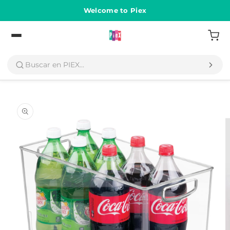
Ir
directamente
Welcome to Piex
al contenido
Volver
Ir
directamente
a la
información
del producto