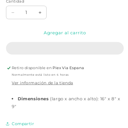
Cantidad
Cantidad
Reducir
Aumentar
cantidad
cantidad
para
para
Agregar al carrito
Deep
Deep
Drawer
Drawer
Compartment
Compartment
16&quot;
16&quot;
x
x
8&quot;
8&quot;
Retiro disponible en
Piex Via Espana
x
x
9&quot;
9&quot;
Normalmente está listo en 4 horas
Ver información de la tienda
Dimensiones
(largo x ancho x alto): 16" x 8" x
9"
Compartir