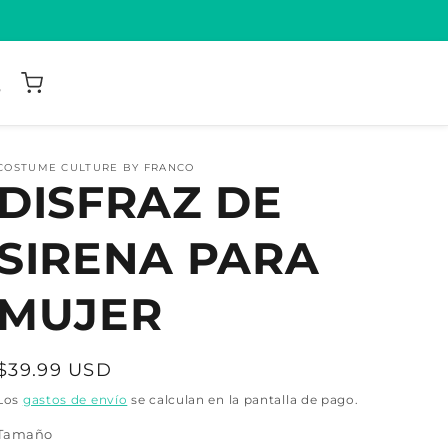
COSTUME CULTURE BY FRANCO
DISFRAZ DE
SIRENA PARA
MUJER
Precio
$39.99 USD
habitual
Los
gastos de envío
se calculan en la pantalla de pago.
Tamaño