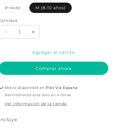
Variante
P (4-6)
M (8-10 años)
agotada
o
no
Cantidad
Cantidad
disponible
Reducir
Aumentar
cantidad
cantidad
para
para
Agregar al carrito
DISFRAZ
DISFRAZ
DE
DE
SIRENA
SIRENA
Comprar ahora
PARA
PARA
MUJER
MUJER
Retiro disponible en
Piex Via Espana
Normalmente está listo en 4 horas
Ver información de la tienda
Incluye: