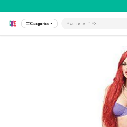
Ir
directamente
al contenido
Categories
Ir
directamente
a la
información
del producto