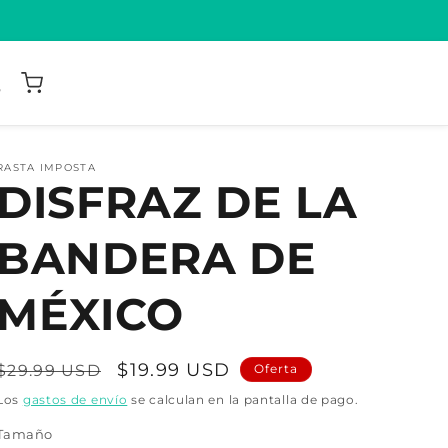
RASTA IMPOSTA
DISFRAZ DE LA
BANDERA DE
MÉXICO
Precio
Precio
$19.99 USD
$29.99 USD
Oferta
habitual
de
Los
gastos de envío
se calculan en la pantalla de pago.
oferta
Tamaño