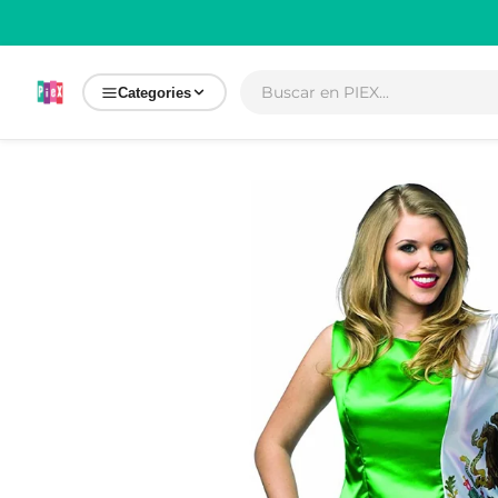
Ir
directamente
al contenido
Categories
Ir
directamente
a la
información
del producto