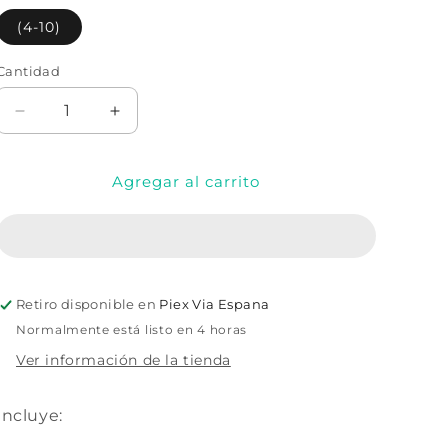
(4-10)
Cantidad
Cantidad
Reducir
Aumentar
cantidad
cantidad
para
para
Agregar al carrito
DISFRAZ
DISFRAZ
DE
DE
LA
LA
BANDERA
BANDERA
DE
DE
MÉXICO
MÉXICO
Retiro disponible en
Piex Via Espana
Normalmente está listo en 4 horas
Ver información de la tienda
Incluye: