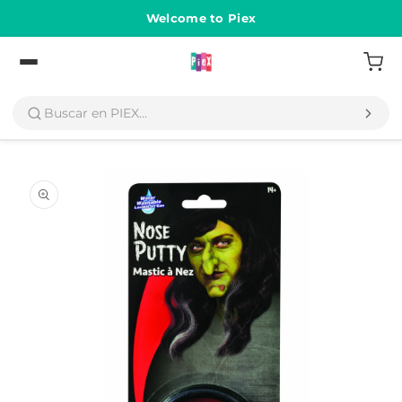
Ir
directamente
Welcome to Piex
al contenido
Volver
Ir
directamente
a la
información
del producto