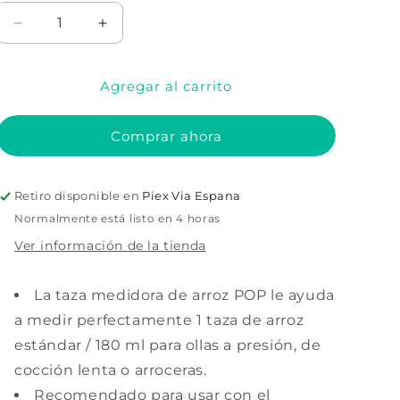
Reducir
Aumentar
cantidad
cantidad
para
para
Agregar al carrito
Taza
Taza
de
de
arroz
arroz
Comprar ahora
para
para
recipiente
recipiente
OXO
OXO
Retiro disponible en
Piex Via Espana
GG
GG
Normalmente está listo en 4 horas
Ver información de la tienda
La taza medidora de arroz POP le ayuda
a medir perfectamente 1 taza de arroz
estándar / 180 ml para ollas a presión, de
cocción lenta o arroceras.
Recomendado para usar con el