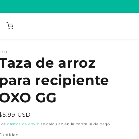
OXO
Taza de arroz
para recipiente
OXO GG
Precio
$5.99 USD
habitual
Los
gastos de envío
se calculan en la pantalla de pago.
Cantidad
Cantidad