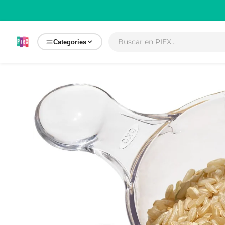
Ir
directamente
al contenido
Categories
Ir
directamente
a la
información
del producto