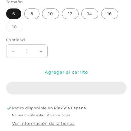
Tamaño
6
8
10
12
14
16
Variante
18
agotada
o
no
Cantidad
Cantidad
disponible
Reducir
Aumentar
cantidad
cantidad
para
para
Agregar al carrito
PANTALÓN
PANTALÓN
FORMAL
FORMAL
RUBY
RUBY
RD
RD
Retiro disponible en
Piex Via Espana
Normalmente está listo en 4 horas
Ver información de la tienda