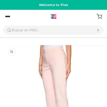
Ir
directamente
Welcome to Piex
al contenido
Volver
Ir
directamente
a la
información
del producto