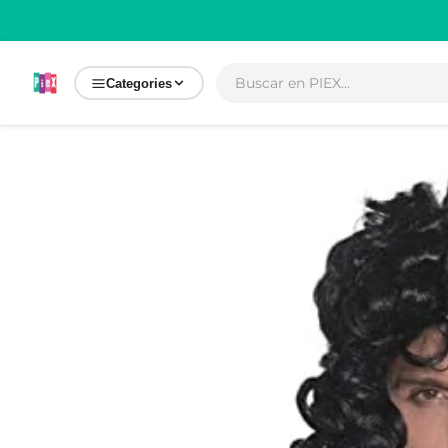
Ir
directamente
al contenido
Categories
Ir
directamente
a la
información
del producto