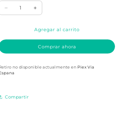
Reducir
Aumentar
cantidad
cantidad
para
para
Agregar al carrito
Peluca
Peluca
de
de
capitán
capitán
Comprar ahora
pirata
pirata
negra
negra
Retiro no disponible actualmente en
Piex Via
Espana
Compartir