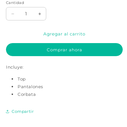
Cantidad
Cantidad
Reducir
Aumentar
cantidad
cantidad
para
para
Agregar al carrito
DISFRAZ
DISFRAZ
DE
DE
VAQUERO
VAQUERO
Comprar ahora
DE
DE
PELUCHE
PELUCHE
Incluye:
Top
Pantalones
Corbata
Compartir