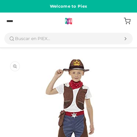
Ir
directamente
Welcome to Piex
al contenido
Volver
Ir
directamente
a la
información
del producto