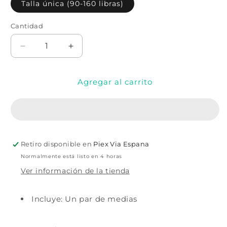
Talla única (90-160 libras)
Cantidad
Cantidad
Reducir
Aumentar
cantidad
cantidad
para
para
Agregar al carrito
Medias
Medias
altas
altas
moradas
moradas
con
con
liguero
liguero
y
y
Retiro disponible en
Piex Via Espana
lazo
lazo
de
de
Normalmente está listo en 4 horas
satén
satén
Ver información de la tienda
Incluye: Un par de medias