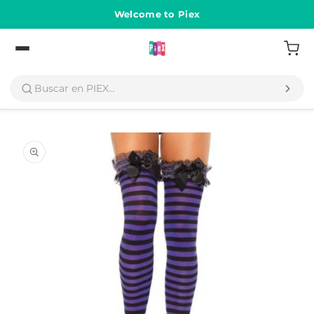
Ir
directamente
Welcome to Piex
al contenido
Volver
Ir
directamente
a la
información
del producto