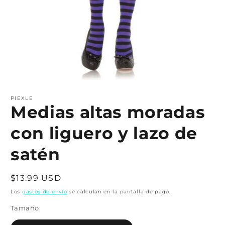
Abrir
elemento
multimedia
PIEXLE
1
Medias altas moradas
en
una
con liguero y lazo de
ventana
modal
satén
Precio
$13.99 USD
habitual
Los
gastos de envío
se calculan en la pantalla de pago.
Tamaño