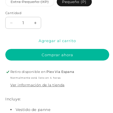
Variante
Extra Pequeño (XP)
Pequeño (P)
agotada
o
no
Cantidad
Cantidad
disponible
Reducir
Aumentar
cantidad
cantidad
para
para
Agregar al carrito
DISFRAZ
DISFRAZ
DE
DE
BLANCANIEVES
BLANCANIEVES
Comprar ahora
PARA
PARA
MUJER
MUJER
Retiro disponible en
Piex Via Espana
Normalmente está listo en 4 horas
Ver información de la tienda
Incluye:
Vestido de panne