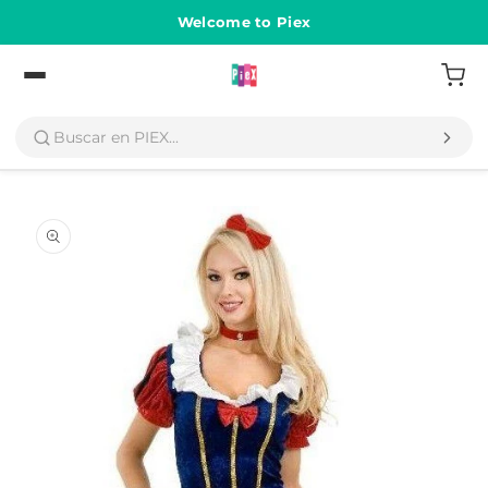
Ir
directamente
Welcome to Piex
al contenido
Volver
Ir
directamente
a la
información
del producto