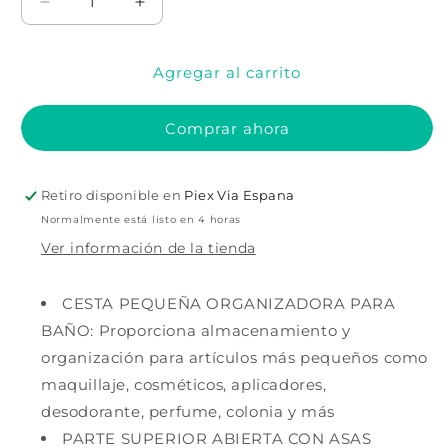
Reducir
Aumentar
cantidad
cantidad
para
para
Agregar al carrito
Cesta
Cesta
pequeña
pequeña
apilable
apilable
Comprar ahora
con
con
asas
asas
Spa
Spa
Retiro disponible en
Piex Via Espana
Normalmente está listo en 4 horas
Ver información de la tienda
CESTA PEQUEÑA ORGANIZADORA PARA
BAÑO: Proporciona almacenamiento y
organización para artículos más pequeños como
maquillaje, cosméticos, aplicadores,
desodorante, perfume, colonia y más
PARTE SUPERIOR ABIERTA CON ASAS