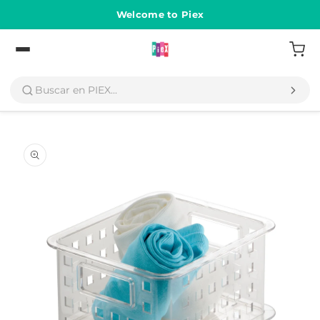
Ir
directamente
Welcome to Piex
al contenido
Volver
Ir
directamente
a la
información
del producto