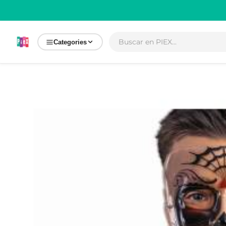
Ir
directamente
al contenido
Categories
Ir
directamente
a la
información
del producto