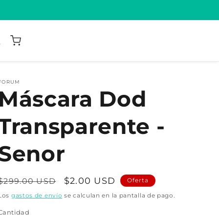
FORUM
Máscara Dod
Transparente -
Senor
Precio
Precio
$2.00 USD
$299.00 USD
Oferta
habitual
de
Los
gastos de envío
se calculan en la pantalla de pago.
oferta
Cantidad
Cantidad