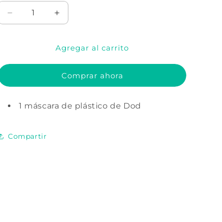
Reducir
Aumentar
cantidad
cantidad
para
para
Agregar al carrito
Máscara
Máscara
Dod
Dod
Transparente
Transparente
Comprar ahora
-
-
Senor
Senor
1 máscara de plástico de Dod
Compartir