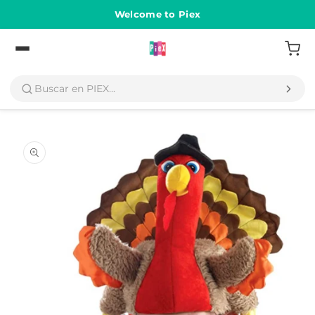
Ir
directamente
Welcome to Piex
al contenido
Volver
Ir
directamente
a la
información
del producto