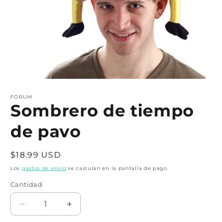
Abrir
elemento
multimedia
FORUM
1
Sombrero de tiempo
en
una
de pavo
ventana
modal
Precio
$18.99 USD
habitual
Los
gastos de envío
se calculan en la pantalla de pago.
Cantidad
Cantidad
Reducir
Aumentar
cantidad
cantidad