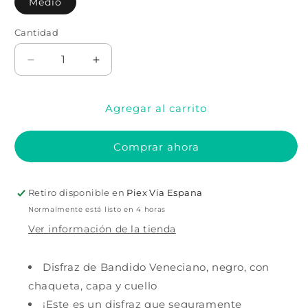
Medio
Cantidad
Cantidad
Reducir
Aumentar
cantidad
cantidad
para
para
Agregar al carrito
Disfraz
Disfraz
de
de
bandido
bandido
Comprar ahora
veneciano
veneciano
Negro
Negro
Retiro disponible en
Piex Via Espana
Normalmente está listo en 4 horas
Ver información de la tienda
Disfraz de Bandido Veneciano, negro, con
chaqueta, capa y cuello
¡Este es un disfraz que seguramente