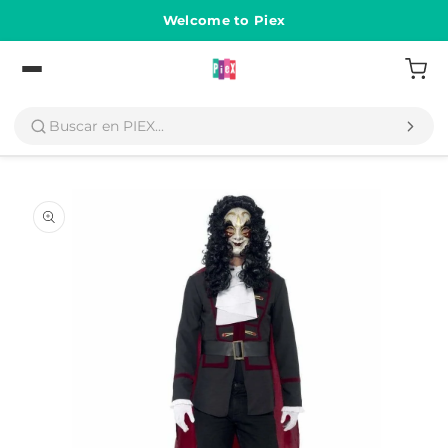
Ir
directamente
Welcome to Piex
al contenido
Volver
Ir
directamente
a la
información
del producto