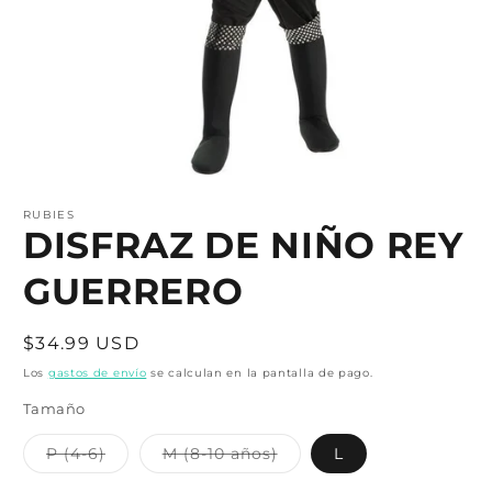
Abrir
elemento
multimedia
RUBIES
1
DISFRAZ DE NIÑO REY
en
una
GUERRERO
ventana
modal
Precio
$34.99 USD
habitual
Los
gastos de envío
se calculan en la pantalla de pago.
Tamaño
Variante
Variante
P (4-6)
M (8-10 años)
L
agotada
agotada
o
o