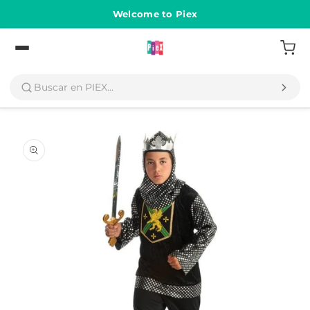
Ir
directamente
Welcome to Piex
al contenido
Volver
Ir
directamente
a la
información
del producto