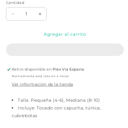
no
no
Cantidad
Cantidad
disponible
disponible
Reducir
Aumentar
cantidad
cantidad
para
para
Agregar al carrito
DISFRAZ
DISFRAZ
DE
DE
NIÑO
NIÑO
REY
REY
GUERRERO
GUERRERO
Retiro disponible en
Piex Via Espana
Normalmente está listo en 4 horas
Ver información de la tienda
Talla: Pequeña (4-6), Mediana (8-10)
Incluye: Tocado con capucha, túnica,
cubrebotas