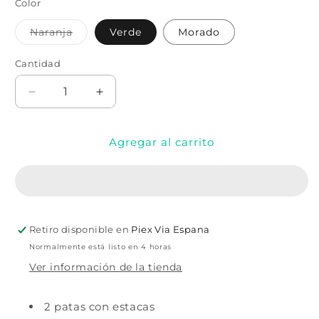
Color
Variante
Naranja
Verde
Morado
agotada
o
no
Cantidad
Cantidad
disponible
Reducir
Aumentar
cantidad
cantidad
para
para
Agregar al carrito
Estacas
Estacas
de
de
patas
patas
de
de
bruja
bruja
para
para
Retiro disponible en
Piex Via Espana
jardín
jardín
en
en
Normalmente está listo en 4 horas
3
3
Ver información de la tienda
colores
colores
2 patas con estacas