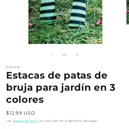
Abrir
A
elemento
e
multimedia
m
de
1
/
2
1
2
en
e
una
PIEXFW
u
Estacas de patas de
ventana
v
modal
m
bruja para jardín en 3
colores
Precio
$12.99 USD
habitual
Los
gastos de envío
se calculan en la pantalla de pago.