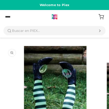
Ir
directamente
Welcome to Piex
al contenido
Volver
Ir
directamente
a la
información
del producto